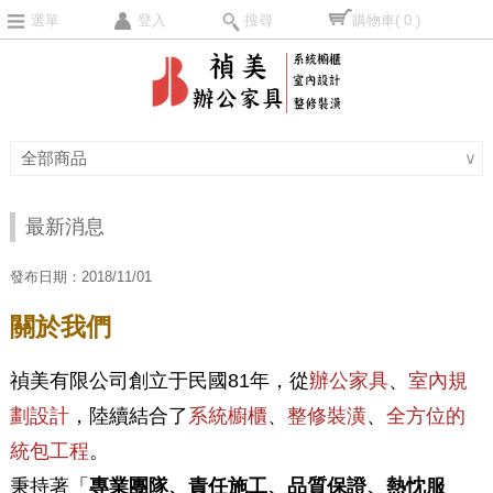
選單
登入
搜尋
購物車
( 0 )
全部商品
∨
最新消息
發布日期：2018/11/01
關於我們
禎美有限公司創立于民國81年，從
辦公家具
、
室內規
劃設計
，陸續結合了
系統櫥櫃
、
整修裝潢
、
全方位的
統包工程
。
秉持著「
專業團隊、責任施工、品質保證、熱忱服