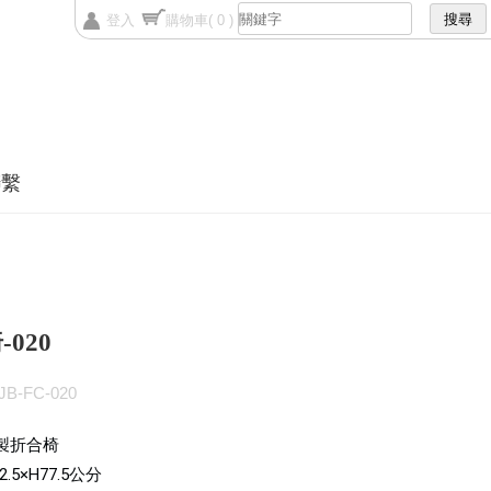
登入
購物車
( 0 )
聯繫
020
B-FC-020
製折合椅
2.5×H77.5
公分