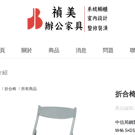
頁
關於
商品
消息
問題
介紹
 /
折合椅
/
所有商品
折合椅-
產品編號:J
中信局鋼
W46.5×D5