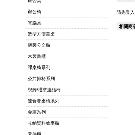
辦公桌
辦公椅
請先登入
電腦桌
相關商
造型方便書桌
鋼製公文櫃
木製書櫃
課桌椅系列
公共排椅系列
視聽/禮堂連結椅
速食餐桌椅系列
金庫系列
收納資料效率櫃
零件櫃