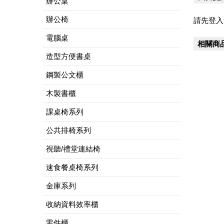
辦公桌
辦公椅
請先登入
電腦桌
相關商
造型方便書桌
鋼製公文櫃
木製書櫃
課桌椅系列
公共排椅系列
視聽/禮堂連結椅
速食餐桌椅系列
金庫系列
收納資料效率櫃
零件櫃