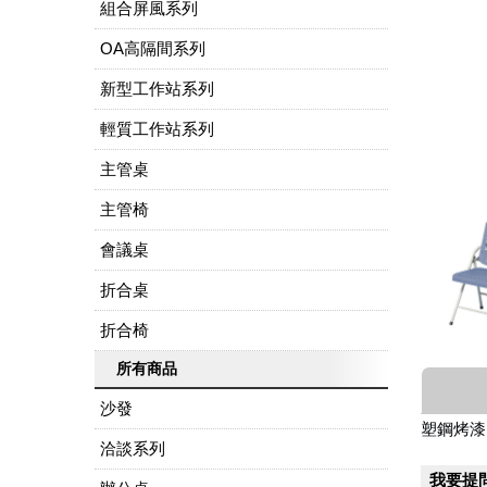
組合屏風系列
OA高隔間系列
新型工作站系列
輕質工作站系列
主管桌
主管椅
會議桌
折合桌
折合椅
所有商品
沙發
塑鋼烤漆
洽談系列
我要提