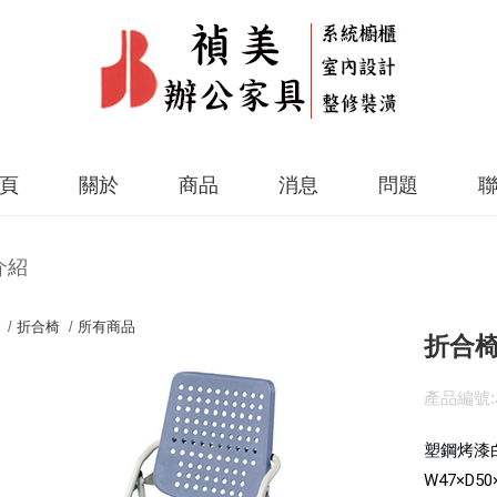
頁
關於
商品
消息
問題
介紹
 /
折合椅
/
所有商品
折合椅-
產品編號:J
塑鋼烤漆
W47×D50