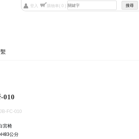
登入
購物車
( 0 )
聯繫
010
B-FC-010
白宮椅
×H83
公分