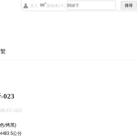
登入
購物車
( 0 )
聯繫
023
B-FC-023
色/烤黑)
H83.5
公分