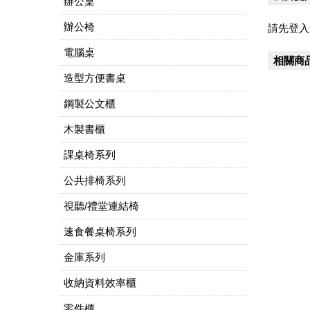
辦公桌
辦公椅
請先登入
電腦桌
相關商
造型方便書桌
鋼製公文櫃
木製書櫃
課桌椅系列
公共排椅系列
視聽/禮堂連結椅
速食餐桌椅系列
金庫系列
收納資料效率櫃
零件櫃