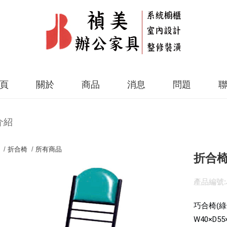
頁
關於
商品
消息
問題
介紹
 /
折合椅
/
所有商品
折合椅-
產品編號:J
巧合椅(綠
W40×D55×