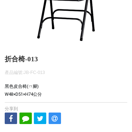
折合椅-013
產品編號:JB-FC-013
黑色皮合椅(ㄇ腳)
W48×D51×H74
公分
分享到