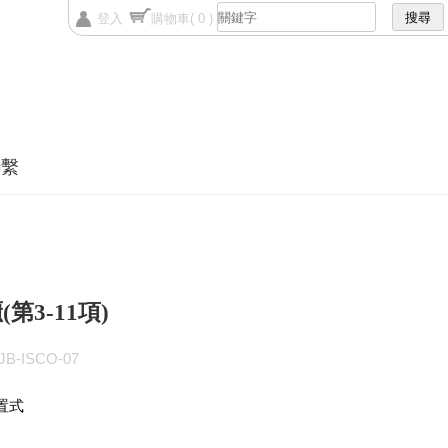
登入
購物車
( 0 )
聯繫
第3-11項)
B-ISCO-07
置式