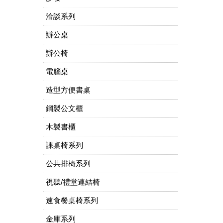
洽談系列
辦公桌
辦公椅
電腦桌
造型方便書桌
鋼製公文櫃
木製書櫃
課桌椅系列
公共排椅系列
視聽/禮堂連結椅
速食餐桌椅系列
金庫系列