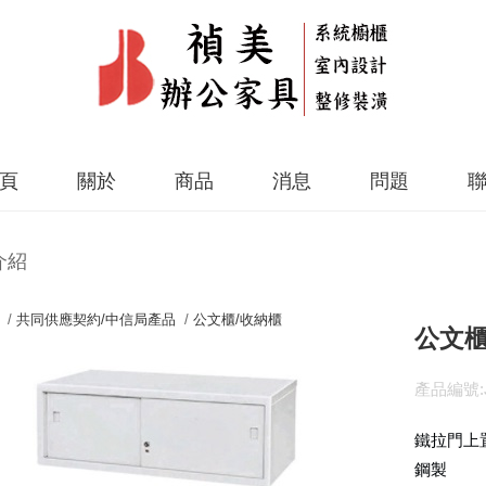
頁
關於
商品
消息
問題
介紹
 /
共同供應契約/中信局產品
/
公文櫃/收納櫃
公文櫃(
產品編號:J
鐵拉門上
鋼製