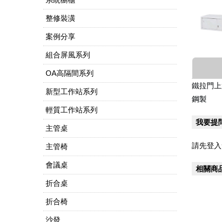
整修裝潢
案例分享
組合屏風系列
OA高隔間系列
鐵拉門上
新型工作站系列
鋼製
輕質工作站系列
我要提
主管桌
請先登入
主管椅
會議桌
相關商
折合桌
折合椅
沙發