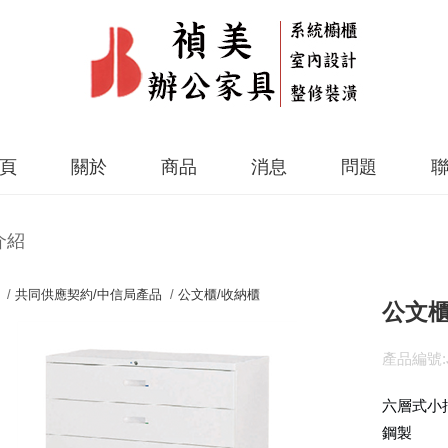
頁
關於
商品
消息
問題
介紹
 /
共同供應契約/中信局產品
/
公文櫃/收納櫃
公文櫃(
產品編號:J
六層式小
鋼製