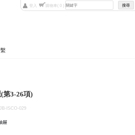
登入
購物車
( 0 )
聯繫
第3-26項)
B-ISCO-029
抽屜