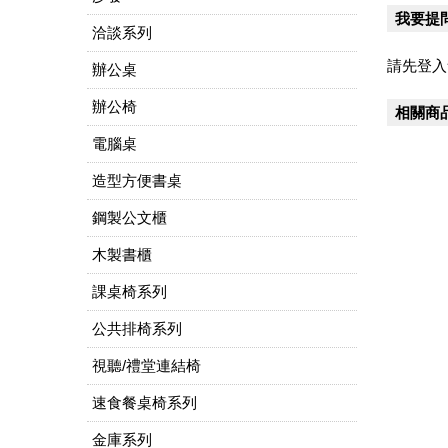
我要提
洽談系列
請先登入
辦公桌
辦公椅
相關商
電腦桌
造型方便書桌
鋼製公文櫃
木製書櫃
課桌椅系列
公共排椅系列
視聽/禮堂連結椅
速食餐桌椅系列
金庫系列