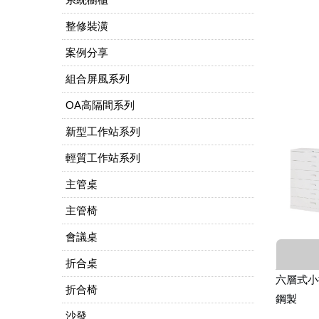
整修裝潢
案例分享
組合屏風系列
OA高隔間系列
新型工作站系列
輕質工作站系列
主管桌
主管椅
會議桌
折合桌
六層式小
折合椅
鋼製
沙發