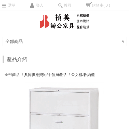
選單
登入
搜尋
購物車
( 0 )
全部商品
∨
產品介紹
全部商品 /
共同供應契約/中信局產品
/
公文櫃/收納櫃