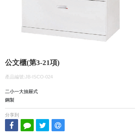
公文櫃(第3-21項)
產品編號:JB-ISCO-024
二小一大抽屜式
鋼製
分享到