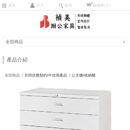
選單
登入
搜尋
購物車
( 0 )
全部商品
∨
產品介紹
全部商品 /
共同供應契約/中信局產品
/
公文櫃/收納櫃