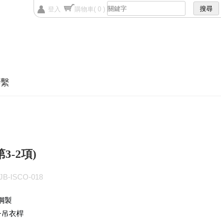
登入
購物車
( 0 )
聯繫
3-2項)
B-ISCO-018
鋼製
+吊衣桿