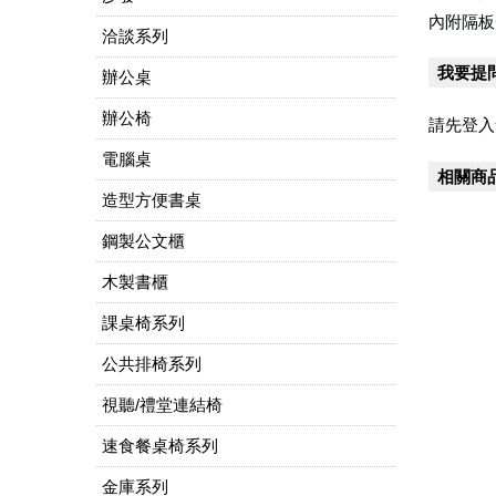
內附隔板
洽談系列
我要提
辦公桌
辦公椅
請先登入
電腦桌
相關商
造型方便書桌
鋼製公文櫃
木製書櫃
課桌椅系列
公共排椅系列
視聽/禮堂連結椅
速食餐桌椅系列
金庫系列