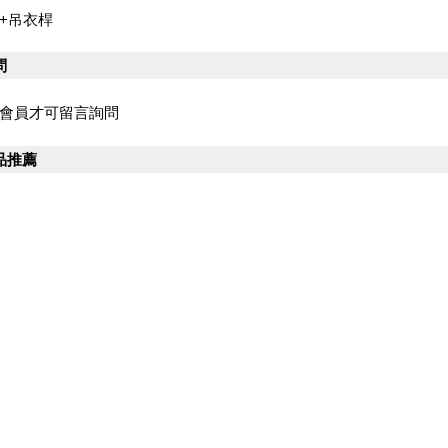
+吊衣桿
問
會員才可留言詢問
品推薦