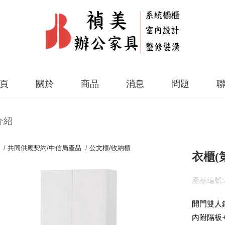
頁
關於
商品
消息
問題
介紹
 /
共同供應契約/中信局產品
/
公文櫃/收納櫃
衣櫃(第
產品編號:J
開門雙人
內附隔板