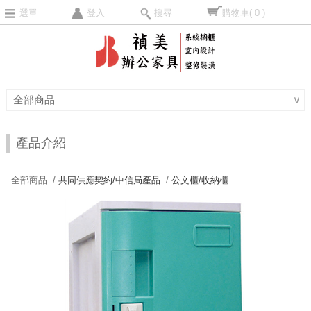
選單
登入
搜尋
購物車
( 0 )
全部商品
∨
產品介紹
全部商品 /
共同供應契約/中信局產品
/
公文櫃/收納櫃