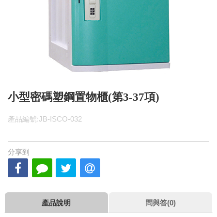
小型密碼塑鋼置物櫃(第3-37項)
產品編號:JB-ISCO-032
分享到
產品說明
問與答(0)