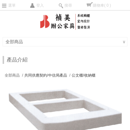
選單
登入
搜尋
購物車
( 0 )
全部商品
∨
產品介紹
全部商品 /
共同供應契約/中信局產品
/
公文櫃/收納櫃