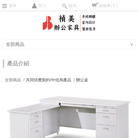
選單
登入
搜尋
購物車
( 0 )
全部商品
∨
產品介紹
全部商品 /
共同供應契約/中信局產品
/
辦公桌