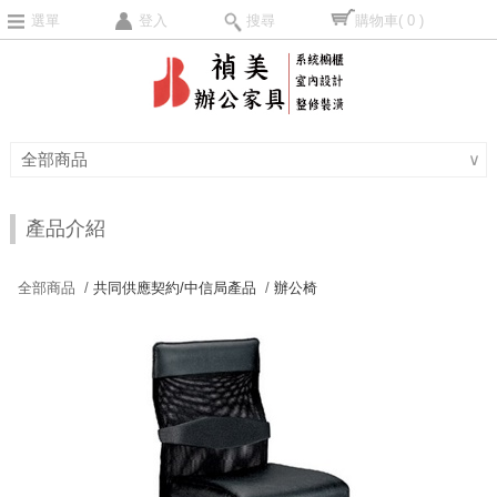
選單
登入
搜尋
購物車
( 0 )
全部商品
∨
產品介紹
全部商品 /
共同供應契約/中信局產品
/
辦公椅