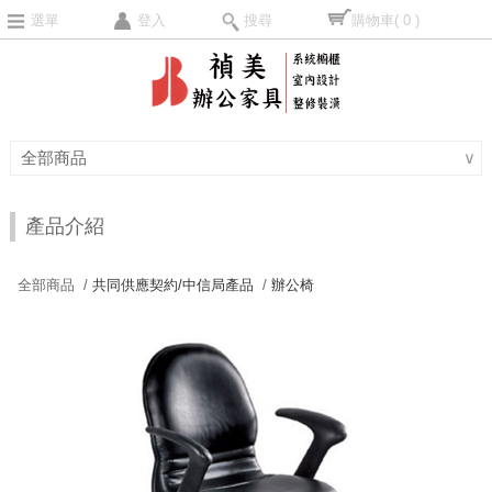
選單
登入
搜尋
購物車
( 0 )
全部商品
∨
產品介紹
全部商品 /
共同供應契約/中信局產品
/
辦公椅