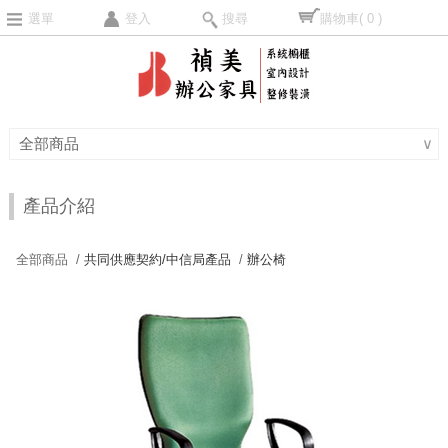
選單
登入
搜尋
購物車
( 0 )
全部商品
∨
產品介紹
全部商品 /
共同供應契約/中信局產品
/
辦公椅