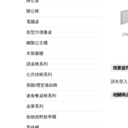
辦公桌
辦公椅
電腦桌
造型方便書桌
鋼製公文櫃
木製書櫃
課桌椅系列
我要提
公共排椅系列
請先登入
視聽/禮堂連結椅
相關商
速食餐桌椅系列
金庫系列
收納資料效率櫃
零件櫃