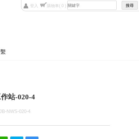
登入
購物車
( 0 )
聯繫
站-020-4
B-NWS-020-4