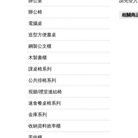
辦公桌
請先登入
辦公椅
相關商
電腦桌
造型方便書桌
鋼製公文櫃
木製書櫃
課桌椅系列
公共排椅系列
視聽/禮堂連結椅
速食餐桌椅系列
金庫系列
收納資料效率櫃
零件櫃