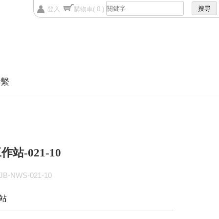
登入
購物車
( 0 )
聯繫
站-021-10
B-NWS-021-10
站