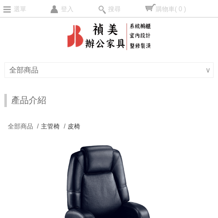
選單
登入
搜尋
購物車
( 0 )
全部商品
∨
產品介紹
全部商品 /
主管椅
/
皮椅