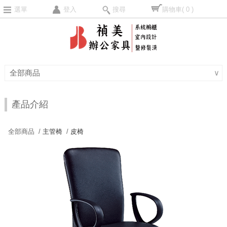
選單
登入
搜尋
購物車
( 0 )
全部商品
∨
產品介紹
全部商品 /
主管椅
/
皮椅