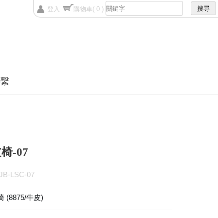
登入
購物車
( 0 )
聯繫
椅-07
B-LSC-07
(8875/牛皮)