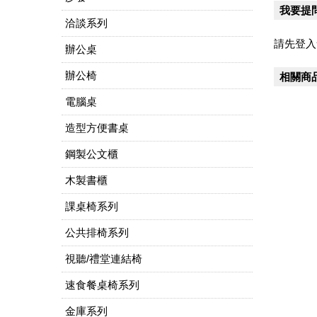
我要提
洽談系列
請先登入
辦公桌
辦公椅
相關商
電腦桌
造型方便書桌
鋼製公文櫃
木製書櫃
課桌椅系列
公共排椅系列
視聽/禮堂連結椅
速食餐桌椅系列
金庫系列