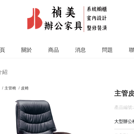
頁
關於
商品
消息
問題
介紹
 /
主管椅
/
皮椅
主管皮
產品編號:J
大型辦公椅 