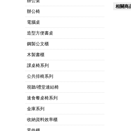
辦公桌
相關商
辦公椅
電腦桌
造型方便書桌
鋼製公文櫃
木製書櫃
課桌椅系列
公共排椅系列
視聽/禮堂連結椅
速食餐桌椅系列
金庫系列
收納資料效率櫃
零件櫃