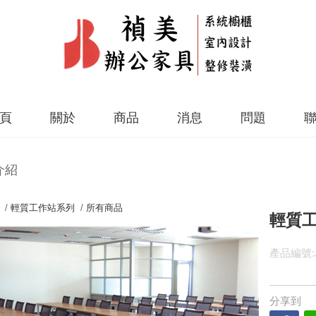
頁
關於
商品
消息
問題
介紹
 /
輕質工作站系列
/
所有商品
輕質工
產品編號:J
分享到