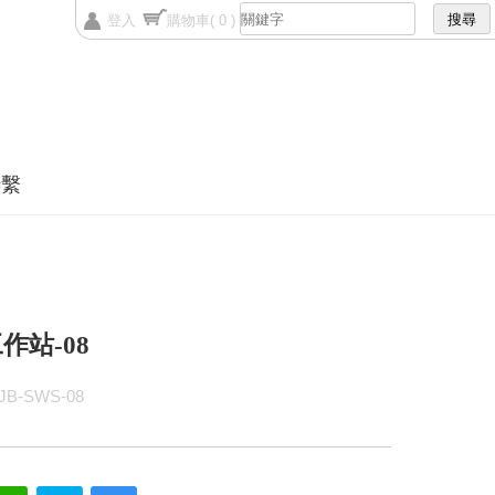
登入
購物車
( 0 )
聯繫
作站-08
B-SWS-08