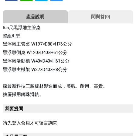
產品說明
問與答(0)
6.5尺黑浮雕主管桌
整組/
L型
黑浮雕主管桌
W197×D88×H76
公分
黑浮雕側桌
W120×D40×H61
公分
黑浮雕活動櫃
W40×D40×H61
公分
黑浮雕主機架
W27×D40×H8
公分
採最新科技三胺板材製造而成，美觀、耐用、高貴。
抽屜採用鋼珠滑軌。
我要提問
請先登入會員才可留言詢問