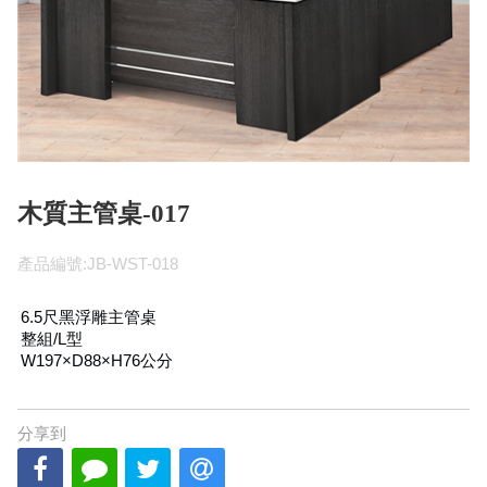
木質主管桌-017
產品編號:JB-WST-018
6.5尺黑浮雕主管桌
整組/L型
W197×D88×H76公分
分享到