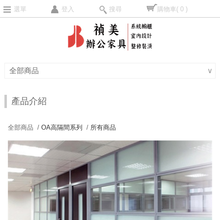
選單
登入
搜尋
購物車
( 0 )
全部商品
∨
產品介紹
全部商品 /
OA高隔間系列
/
所有商品