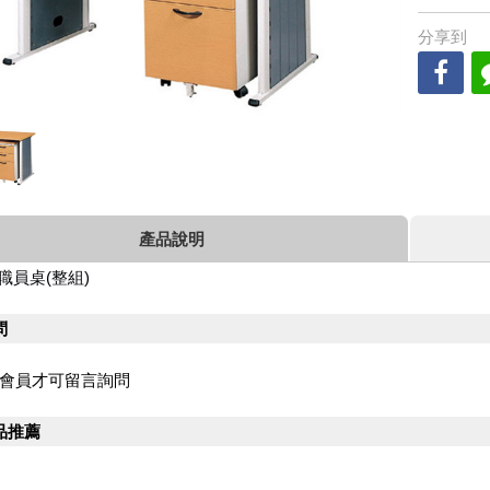
分享到
產品說明
0 職員桌
(整組)
問
會員才可留言詢問
品推薦