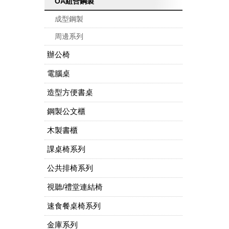
OA組合鋼製
成型鋼製
周邊系列
辦公椅
電腦桌
造型方便書桌
鋼製公文櫃
木製書櫃
課桌椅系列
公共排椅系列
視聽/禮堂連結椅
速食餐桌椅系列
金庫系列