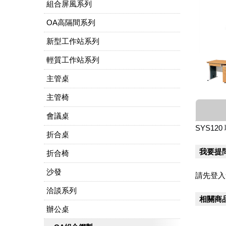
組合屏風系列
OA高隔間系列
新型工作站系列
輕質工作站系列
主管桌
主管椅
會議桌
SYS12
折合桌
我要提
折合椅
沙發
請先登入
洽談系列
相關商
辦公桌