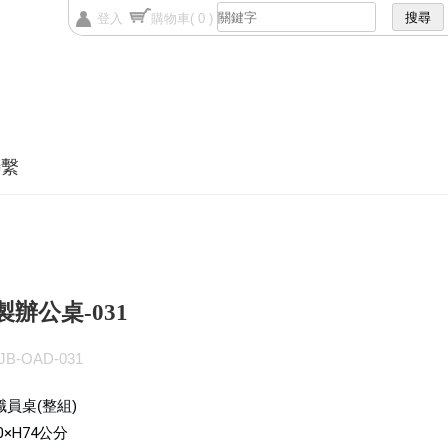
登入
購物車
( 0 )
聯繫
製辦公桌-031
B-OAD-031
 職員桌(整組)
0×H74
公分