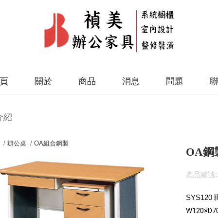
頁
關於
商品
消息
問題
介紹
 /
辦公桌
/
OA組合鋼製
OA鋼
產品編號:J
SYS120
W120×D7