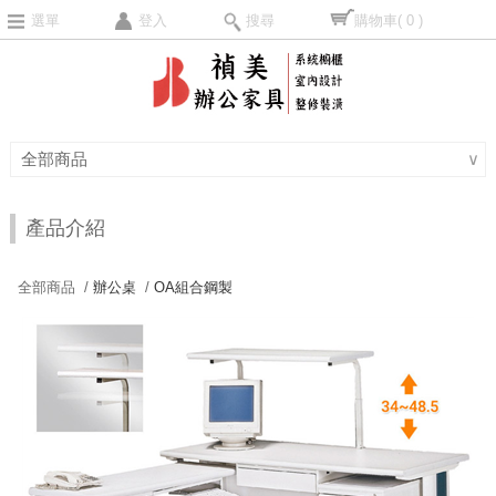
選單
登入
搜尋
購物車
( 0 )
全部商品
∨
產品介紹
全部商品 /
辦公桌
/
OA組合鋼製