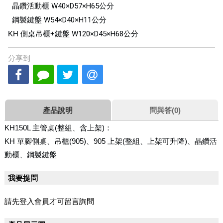
晶鑽活動櫃
W40×D57×H65
公分
鋼製鍵盤
W54×D40×H11
公分
KH 側桌吊櫃+鍵盤
W120×D45×H68
公分
分享到
產品說明
問與答(0)
KH150L 主管桌(整組、含上架)：
KH 單腳側桌、
吊櫃(905)、
905 上架(整組、上架可升降)、
晶鑽活
動櫃、
鋼製鍵盤
我要提問
請先登入會員才可留言詢問