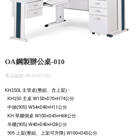
OA鋼製辦公桌-010
產品編號:JB-OAD-010
KH150L 主管桌(整組、含上架)：
KH150 主桌
W150×D70×H74
公分
中抽(905)
W54×D40×H11
公分
KH 單腳側桌
W100×D45×H68
公分
吊櫃(905)
W40×D40×H28
公分
905 上架(整組、上架可升降)
W100×D45
公分