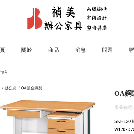
頁
關於
商品
消息
問題
介紹
 /
辦公桌
/
OA組合鋼製
OA鋼
產品編號:J
SKH120
W120×D7