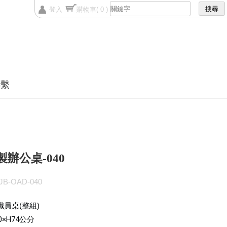
登入
購物車
( 0 )
聯繫
製辦公桌-040
B-OAD-040
 職員桌(整組)
0×H74
公分