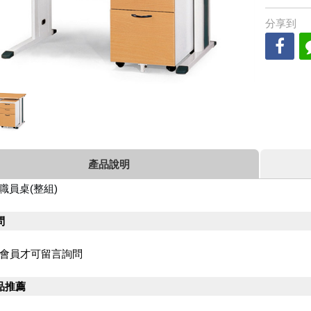
分享到
產品說明
0 職員桌
(整組)
問
會員才可留言詢問
品推薦