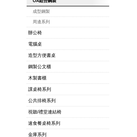
OA組合鋼製
成型鋼製
周邊系列
辦公椅
電腦桌
造型方便書桌
鋼製公文櫃
木製書櫃
課桌椅系列
公共排椅系列
視聽/禮堂連結椅
速食餐桌椅系列
金庫系列