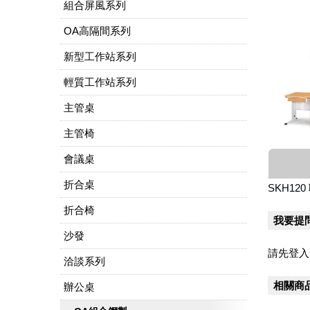
組合屏風系列
OA高隔間系列
新型工作站系列
輕質工作站系列
主管桌
主管椅
會議桌
折合桌
SKH12
折合椅
我要提
沙發
請先登入
洽談系列
相關商
辦公桌