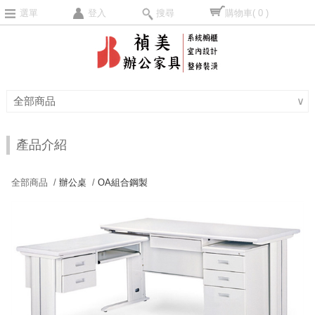
選單
登入
搜尋
購物車
( 0 )
全部商品
∨
產品介紹
全部商品 /
辦公桌
/
OA組合鋼製