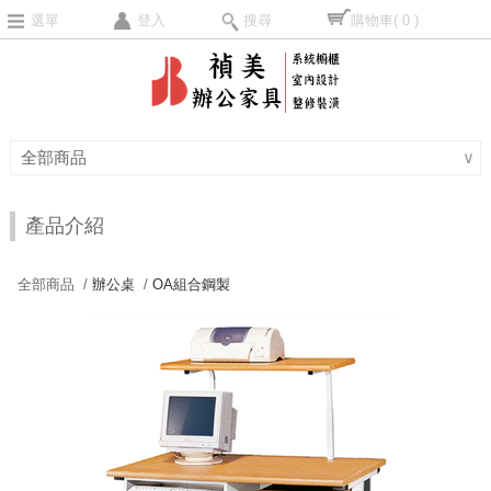
選單
登入
搜尋
購物車
( 0 )
全部商品
∨
產品介紹
全部商品 /
辦公桌
/
OA組合鋼製