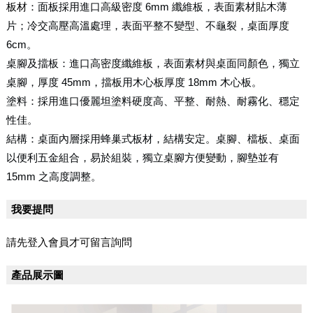
板材：
面板採用進口高級密度 6mm 纖維板，表面素材貼木薄
片；冷交高壓高溫處理，表面平整不變型、不龜裂，桌面厚度
6cm。
桌腳及擋板：進口高密度纖維板，表面素材與桌面同顏色，獨立
桌腳，厚度 45mm，擋板用木心板厚度 18mm 木心板。
塗料：採用進口優麗坦塗料硬度高、平整、耐熱、耐霧化、穩定
性佳。
結構：桌面內層採用蜂巢式板材，結構安定。
桌腳、檔板、桌面
以便利五金組合，易於組裝，獨立桌腳方便變動，腳墊並有
15mm 之高度調整。
我要提問
請先登入會員才可留言詢問
產品展示圖