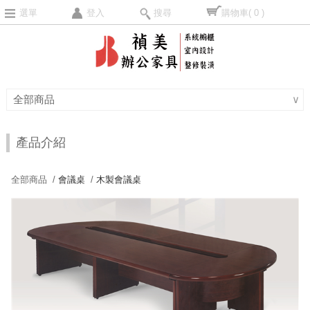
選單
登入
搜尋
購物車
( 0 )
全部商品
∨
產品介紹
全部商品 /
會議桌
/
木製會議桌