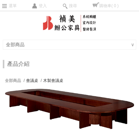
選單
登入
搜尋
購物車
( 0 )
全部商品
∨
產品介紹
全部商品 /
會議桌
/
木製會議桌