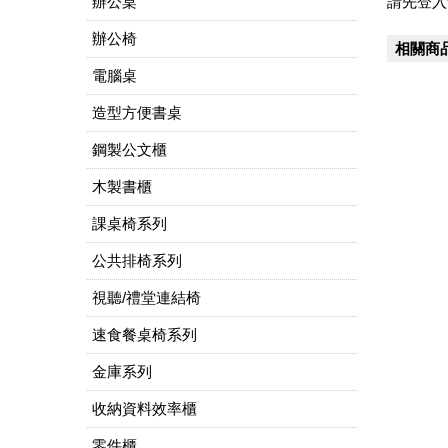
辦公桌
請先登入
辦公椅
相關商
電腦桌
造型方便書桌
鋼製公文櫃
木製書櫃
課桌椅系列
公共排椅系列
視聽/禮堂連結椅
速食餐桌椅系列
金庫系列
收納資料效率櫃
零件櫃