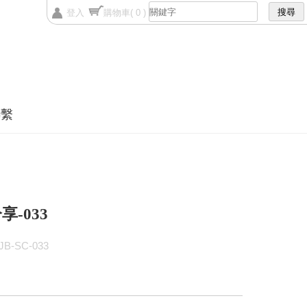
登入
購物車
( 0 )
聯繫
享-033
B-SC-033
間