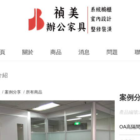
頁
關於
商品
消息
問題
介紹
 /
案例分享
/
所有商品
案例分
產品編號:J
OA高隔