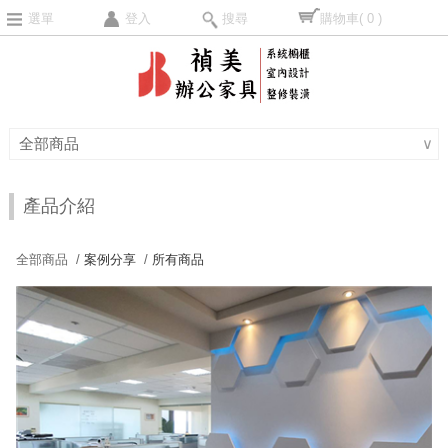
選單
登入
搜尋
購物車
( 0 )
全部商品
∨
產品介紹
全部商品 /
案例分享
/
所有商品