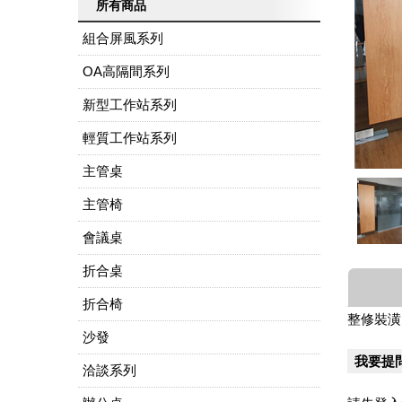
所有商品
組合屏風系列
OA高隔間系列
新型工作站系列
輕質工作站系列
主管桌
主管椅
會議桌
折合桌
折合椅
整修裝潢
沙發
我要提
洽談系列