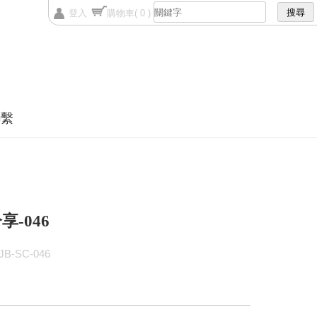
登入
購物車
( 0 )
聯繫
享-046
B-SC-046