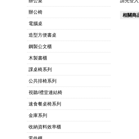
辦公桌
請先登入
辦公椅
相關商
電腦桌
造型方便書桌
鋼製公文櫃
木製書櫃
課桌椅系列
公共排椅系列
視聽/禮堂連結椅
速食餐桌椅系列
金庫系列
收納資料效率櫃
零件櫃