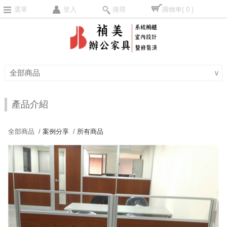
選單
登入
搜尋
購物車
( 0 )
全部商品
∨
產品介紹
全部商品 /
案例分享
/
所有商品