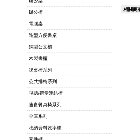
辦公桌
相關商
辦公椅
電腦桌
造型方便書桌
鋼製公文櫃
木製書櫃
課桌椅系列
公共排椅系列
視聽/禮堂連結椅
速食餐桌椅系列
金庫系列
收納資料效率櫃
零件櫃