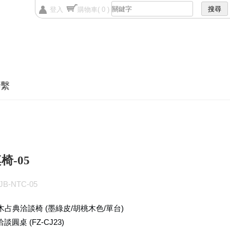
登入
購物車
( 0 )
聯繫
椅-05
B-NTC-05
占典洽談椅 (墨綠皮/胡桃木色/單台)
談圓桌 (FZ-CJ23)