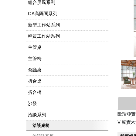
組合屏風系列
OA高隔間系列
新型工作站系列
輕質工作站系列
主管桌
主管椅
會議桌
折合桌
折合椅
沙發
歐瑞亞
洽談系列
V 腳實木
洽談桌椅
洽談訪客椅