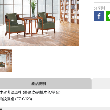
分享到
產品說明
實木占典洽談椅
(墨綠皮/胡桃木色/單台)
洽談圓桌 (FZ-CJ23)