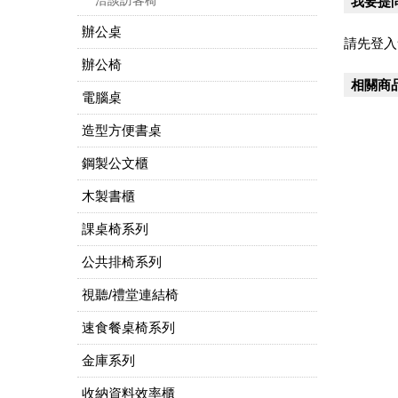
我要提
辦公桌
請先登入
辦公椅
相關商
電腦桌
造型方便書桌
鋼製公文櫃
木製書櫃
課桌椅系列
公共排椅系列
視聽/禮堂連結椅
速食餐桌椅系列
金庫系列
收納資料效率櫃