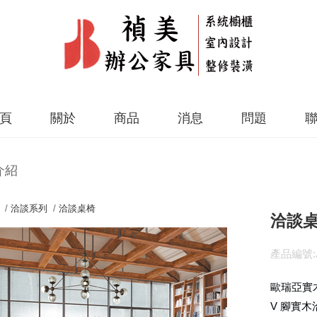
頁
關於
商品
消息
問題
介紹
 /
洽談系列
/
洽談桌椅
洽談桌
產品編號:J
歐瑞亞實木
V 腳實木洽