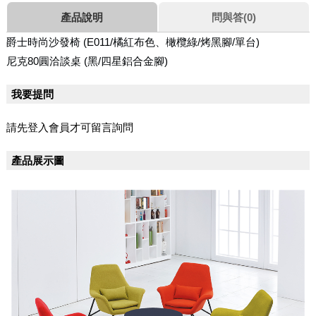
產品說明
問與答(0)
爵士時尚沙發椅 (E011/橘紅布色、橄欖綠/烤黑腳/單台)
尼克80圓洽談桌
(黑/四星鋁合金腳)
我要提問
請先登入會員才可留言詢問
產品展示圖