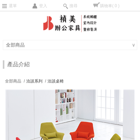
選單
登入
搜尋
購物車
( 0 )
全部商品
∨
產品介紹
全部商品 /
洽談系列
/
洽談桌椅