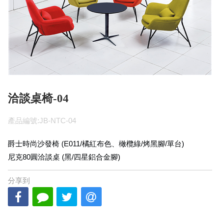
洽談桌椅-04
產品編號:JB-NTC-04
爵士時尚沙發椅 (E011/橘紅布色、橄欖綠/烤黑腳/單台)
尼克80圓洽談桌 (黑/四星鋁合金腳)
分享到