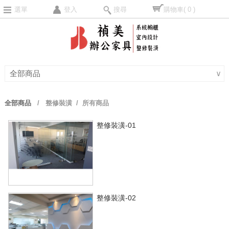
選單
登入
搜尋
購物車
( 0 )
全部商品
∨
全部商品
/
整修裝潢
/ 所有商品
整修裝潢-01
整修裝潢-02