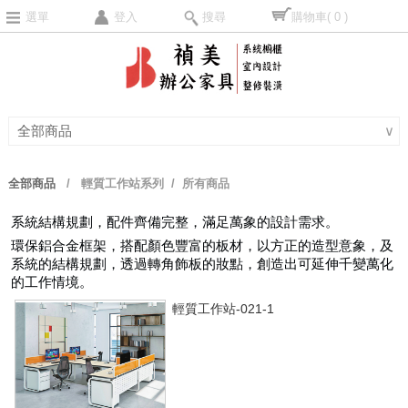
選單
登入
搜尋
購物車
( 0 )
全部商品
∨
全部商品
/
輕質工作站系列
/ 所有商品
系統結構規劃，配件齊備完整，滿足萬象的設計需求。
環保鋁合金框架，搭配顏色豐富的板材，以方正的造型意象，及
系統的結構規劃，透過轉角飾板的妝點，創造出可延伸千變萬化
的工作情境。
輕質工作站-021-1