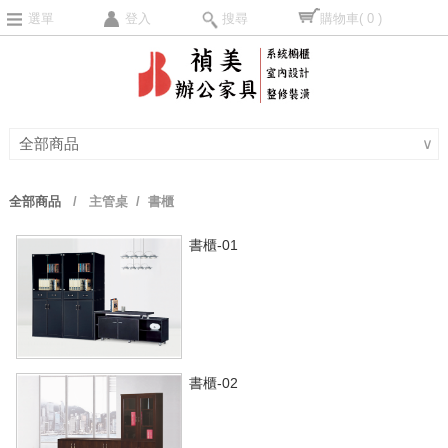
選單
登入
搜尋
購物車
( 0 )
全部商品
∨
全部商品
/
主管桌
/ 書櫃
書櫃-01
書櫃-02