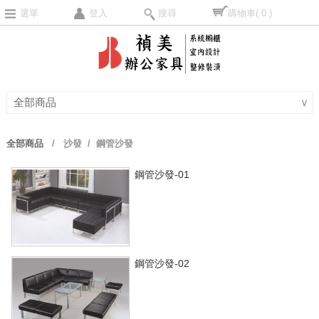
選單
登入
搜尋
購物車
( 0 )
全部商品
∨
全部商品
/
沙發
/ 鋼管沙發
鋼管沙發-01
鋼管沙發-02